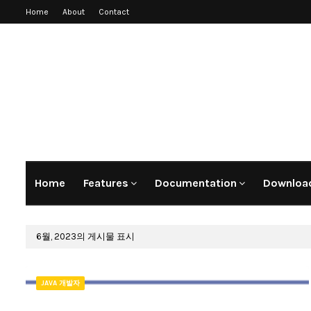
Home
About
Contact
Home
Features
Documentation
Download
6월, 2023의 게시물 표시
JAVA 개발자