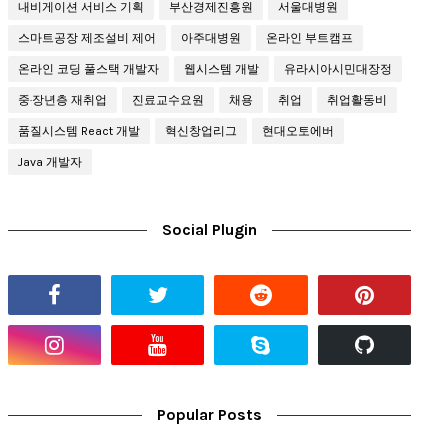
내비게이션 서비스 기획
부산경제진흥원
서울대병원
스마트공장 제조설비 제어
아주대병원
온라인 부트캠프
온라인 코딩 풀스택 개발자
웹시스템 개발
유라시아시민대장정
중·장년층 재취업
진료교수요원
채용
취업
취업활동비
품질시스템 React 개발
혁신창업리그
현대오토에버
Java 개발자
Social Plugin
Popular Posts