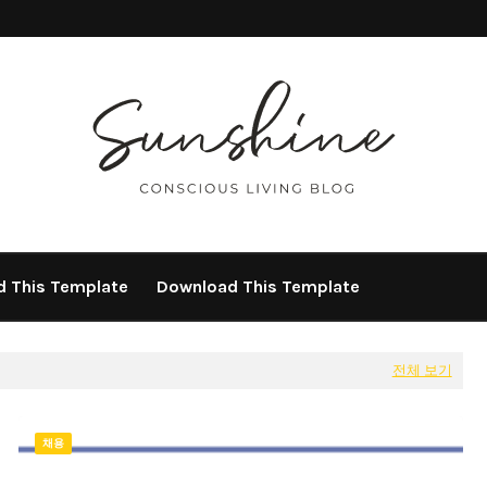
 This Template
Download This Template
전체 보기
채용