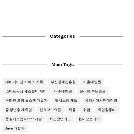
Categories
Main Tags
내비게이션 서비스 기획
부산경제진흥원
서울대병원
스마트공장 제조설비 제어
아주대병원
온라인 부트캠프
온라인 코딩 풀스택 개발자
웹시스템 개발
유라시아시민대장정
중·장년층 재취업
진료교수요원
채용
취업
취업활동비
품질시스템 React 개발
혁신창업리그
현대오토에버
Java 개발자