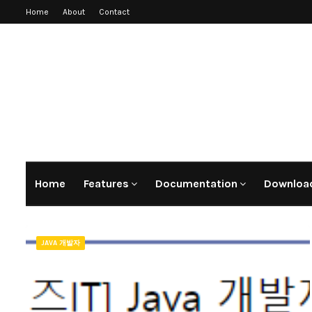
Home
About
Contact
Home
Features
Documentation
Download
JAVA 개발자