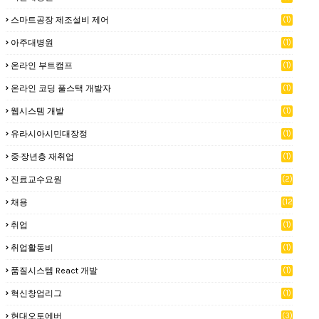
스마트공장 제조설비 제어
(1)
아주대병원
(1)
온라인 부트캠프
(1)
온라인 코딩 풀스택 개발자
(1)
웹시스템 개발
(1)
유라시아시민대장정
(1)
중·장년층 재취업
(1)
진료교수요원
(2)
채용
(12
)
취업
(1)
취업활동비
(1)
품질시스템 React 개발
(1)
혁신창업리그
(1)
현대오토에버
(3)