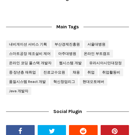
Main Tags
내비게이션 서비스 기획
부산경제진흥원
서울대병원
스마트공장 제조설비 제어
아주대병원
온라인 부트캠프
온라인 코딩 풀스택 개발자
웹시스템 개발
유라시아시민대장정
중·장년층 재취업
진료교수요원
채용
취업
취업활동비
품질시스템 React 개발
혁신창업리그
현대오토에버
Java 개발자
Social Plugin