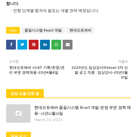
합니다.
- 전형 단계별 합격자 발표는 개별 연락 예정입니다.
Tags
품질시스템 React 개발
현대오토에버
이전
다음
현대오토에버 사내IT 기획/운영/관
2023년도 임상강사(Fellow) 3차 선
리 부문 경력채용~23년4월6일
발 공고 직종 : 임상강사~23년3월
31일
관심 있을 만한 글
현대오토에버 품질시스템 React 개발/운영 부문 경력 채
용~23년12월31일
March 24, 2023
댓글 쓰기