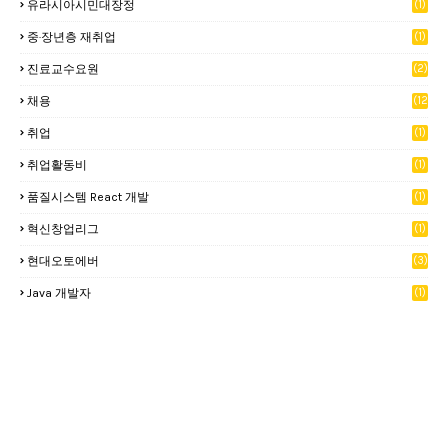
유라시아시민대장정
(1)
중·장년층 재취업
(1)
진료교수요원
(2)
채용
(12
)
취업
(1)
취업활동비
(1)
품질시스템 React 개발
(1)
혁신창업리그
(1)
현대오토에버
(3)
Java 개발자
(1)